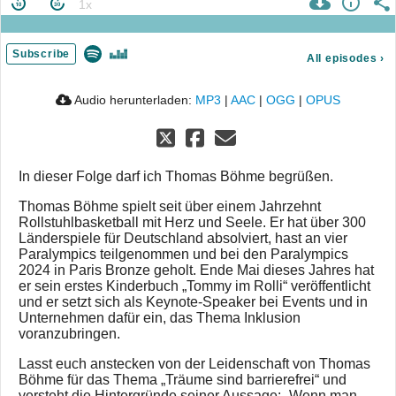
Subscribe
All episodes
›
Audio herunterladen:
MP3
|
AAC
|
OGG
|
OPUS
In dieser Folge darf ich Thomas Böhme begrüßen.
Thomas Böhme spielt seit über einem Jahrzehnt
Rollstuhlbasketball mit Herz und Seele. Er hat über 300
Länderspiele für Deutschland absolviert, hast an vier
Paralympics teilgenommen und bei den Paralympics
2024 in Paris Bronze geholt. Ende Mai dieses Jahres hat
er sein erstes Kinderbuch „Tommy im Rolli“ veröffentlicht
und er setzt sich als Keynote-Speaker bei Events und in
Unternehmen dafür ein, das Thema Inklusion
voranzubringen.
Lasst euch anstecken von der Leidenschaft von Thomas
Böhme für das Thema „Träume sind barrierefrei“ und
versteht die Hintergründe seiner Aussage: „Wenn man